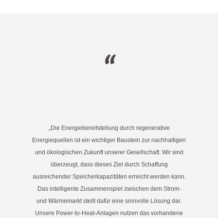
“
Dann freuen wir uns auf deine aussagekräftige Bewerbung.
Du bist ein motivierter Mensch und arbeitest gern im Team?
Energien und Elektrotechnik mit?
Du bringst Grundkenntnisse im Bereich erneuerbare
„Die Energiebereitstellung durch regenerative
Unternehmen mitwirken?
Energiequellen ist ein wichtiger Baustein zur nachhaltigen
Du willst in einem jungen und zukunftsträchtigen
und ökologischen Zukunft unserer Gesellschaft. Wir sind
überzeugt, dass dieses Ziel durch Schaffung
ENERGIEWIRTSCHAFT
ausreichender Speicherkapazitäten erreicht werden kann.
WERKSTUDENT - PROJEKTINGENIEUR
Das intelligente Zusammenspiel zwischen dem Strom-
und Wärmemarkt stellt dafür eine sinnvolle Lösung dar.
Wir suchen Dich!
Unsere Power-to-Heat-Anlagen nutzen das vorhandene