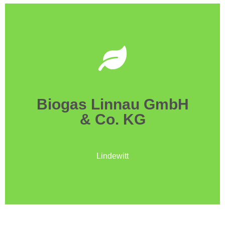
Telefon: +49 (0) 4604 987 760
Deutschland
24969 Lindewitt
Am Spielplatz 4
Biogas Linnau GmbH
& Co. KG
& Co. KG
Biogas Linnau GmbH
Lindewitt